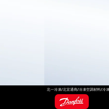
​變頻壓縮機
VNE系列
北一冷凍/北宜通商/冷凍空調材料/冷